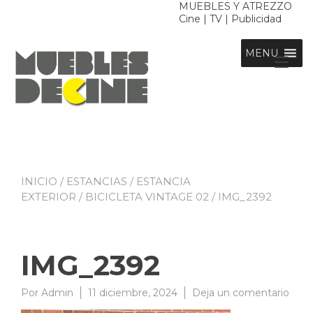
Ir
MUEBLES Y ATREZZO
Cine | TV | Publicidad
al
contenido
MENU
Alt
nav
INICIO
/
ESTANCIAS
/
ESTANCIA
EXTERIOR
/
BICICLETA VINTAGE 02
/ IMG_2392
IMG_2392
en
Por
Admin
11 diciembre, 2024
Deja un comentario
IMG_