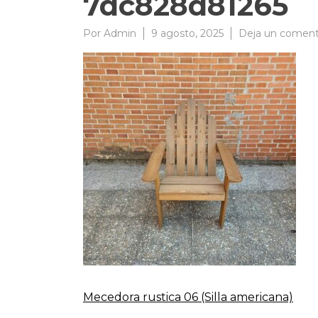
7dc828d81265
Por
Admin
9 agosto, 2025
Deja un coment
Mecedora rustica 06 (Silla americana)
Navegación