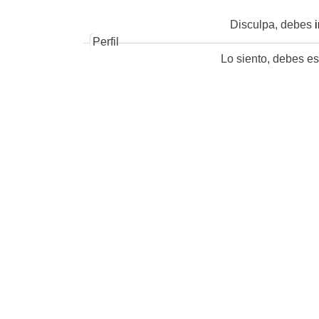
de
Disculpa, debes
Perfil
Lo siento, debes es
entradas