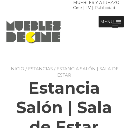
Ir
MUEBLES Y ATREZZO
Cine | TV | Publicidad
al
contenido
MENU
Alt
nav
INICIO
/
ESTANCIAS
/ ESTANCIA SALÓN | SALA DE
ESTAR
Estancia
Salón | Sala
de Estar