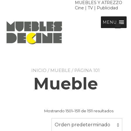
Ir
MUEBLES Y ATREZZO
Cine | TV | Publicidad
al
contenido
MENU
Alt
nav
INICIO
/
MUEBLE
/ PÁGINA 101
Mueble
Mostrando 1501–1511 de 1511 resultados
Orden predeterminado