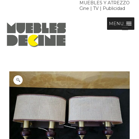
Ir
MUEBLES Y ATREZZO
Cine | TV | Publicidad
al
contenido
MENU
Alt
nav