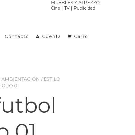
MUEBLES Y ATREZZO
Cine | TV | Publicidad
Contacto
Cuenta
Carro
S AMBIENTACIÓN
/
ESTILO
IGUO 01
futbol
o 01