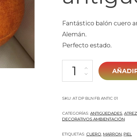
Fantástico balón cuero a
Alemán.
Perfecto estado.
Balón futbol antiguo 01 canti
AÑADIR
SKU:
AT DP BLN FB ANTIC 01
CATEGORÍAS:
ANTIGÜEDADES
,
ATRE
DECORATIVOS AMBIENTACIÓN
ETIQUETAS:
CUERO
,
MARRON
,
PIEL