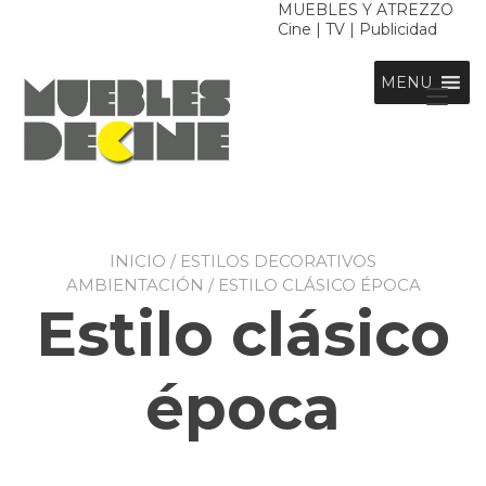
Ir
MUEBLES Y ATREZZO
Cine | TV | Publicidad
al
contenido
MENU
Alt
nav
INICIO
/
ESTILOS DECORATIVOS
AMBIENTACIÓN
/ ESTILO CLÁSICO ÉPOCA
Estilo clásico
época