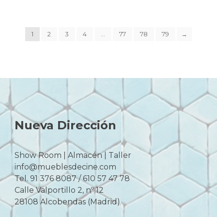
1
2
3
4
…
77
78
79
→
Nueva Dirección
Show Room | Almacén | Taller
info@mueblesdecine.com
Tel. 91 376 8087 / 610 57 47 78
Calle Valportillo 2, nº 12
28108 Alcobendas (Madrid)