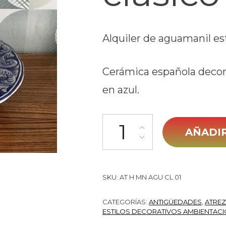
Alquiler de aguamanil est
Cerámica española decor
en azul.
Aguamanil clasico 01 cantidad
AÑADIR
SKU:
AT H MN AGU CL 01
CATEGORÍAS:
ANTIGÜEDADES
,
ATRE
ESTILOS DECORATIVOS AMBIENTAC