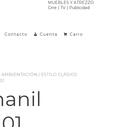
MUEBLES Y ATREZZO
Cine | TV | Publicidad
Contacto
Cuenta
Carro
S AMBIENTACIÓN
/
ESTILO CLÁSICO
01
anil
 01