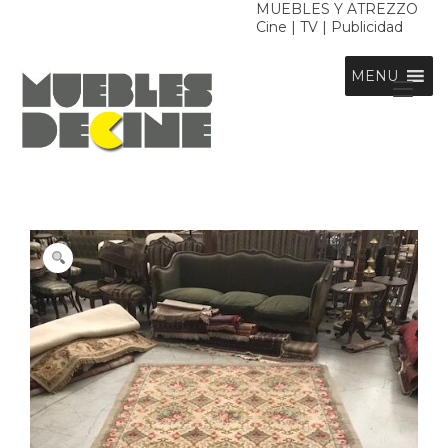
Ir
MUEBLES Y ATREZZO
Cine | TV | Publicidad
al
contenido
MENU
Alt
nav