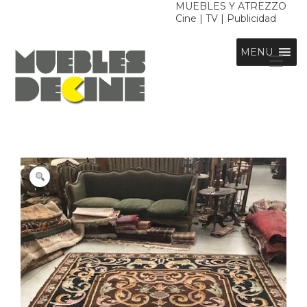
Ir
MUEBLES Y ATREZZO
Cine | TV | Publicidad
al
contenido
MENU
Alt
nav