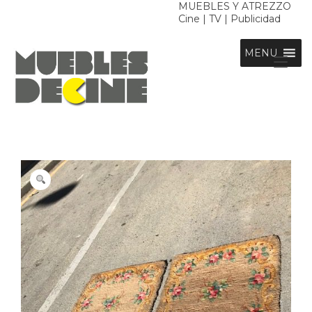
Ir
MUEBLES Y ATREZZO
Cine | TV | Publicidad
al
contenido
MENU
Alt
nav