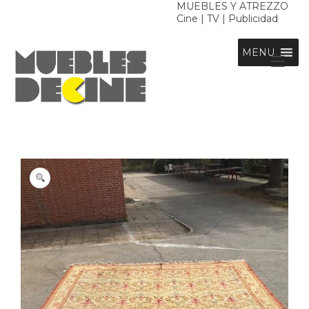
Ir
MUEBLES Y ATREZZO
Cine | TV | Publicidad
al
contenido
MENU
Alt
nav