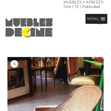
Ir
MUEBLES Y ATREZZO
Cine | TV | Publicidad
al
contenido
MENU
Alt
nav