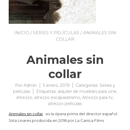
INICIO
/
SERIES Y PELÍCULAS
/ ANIMALES SIN
COLLAR
Animales sin
collar
Por
Admin
5 enero, 2019
Categorías:
Series y
películas
Etiquetas:
alquiler de muebles para cine
,
Atrezzo
,
atrezzo escaparatismo
,
Atrezzo para tv
,
atrezzo películas
Animales sin collar
es la ópera prima del director español
Jota Linares producida en 2018 por La Canica Films