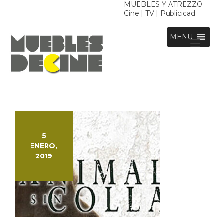
Ir
MUEBLES Y ATREZZO
Cine | TV | Publicidad
al
contenido
MENU
Alt
nav
5
ENERO,
2019