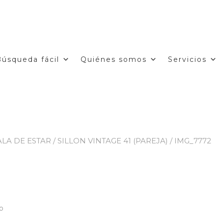
Búsqueda fácil
Quiénes somos
Servicios
ALA DE ESTAR
/
SILLON VINTAGE 41 (PAREJA)
/ IMG_7772
en
o
IMG_7772