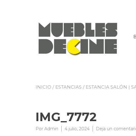
Ir
al
contenido
INICIO
/
ESTANCIAS
/
ESTANCIA SALÓN | S
IMG_7772
Por
Admin
4 julio, 2024
Deja un comentari