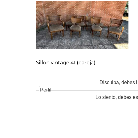
Sillon vintage 41 (pareja)
Navegación
de
Disculpa, debes
Perfil
Lo siento, debes es
entradas