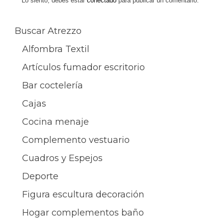
entradas
Lo siento, debes estar
conectado
para publicar un comentario.
Buscar Atrezzo
Alfombra Textil
Artículos fumador escritorio
Bar coctelería
Cajas
Cocina menaje
Complemento vestuario
Cuadros y Espejos
Deporte
Figura escultura decoración
Hogar complementos baño