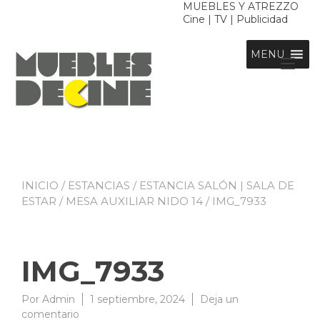
Ir
MUEBLES Y ATREZZO
Cine | TV | Publicidad
al
contenido
MENU
Alt
nav
INICIO
/
ESTANCIAS
/
ESTANCIA SALÓN | SALA DE
ESTAR
/
MESA AUXILIAR NIDO 14
/ IMG_7933
IMG_7933
Por
Admin
1 septiembre, 2024
Deja un
en
comentario