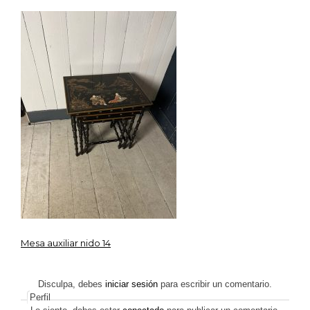
IMG_7933
Mesa auxiliar nido 14
Navegación
de
Disculpa, debes
iniciar sesión
para escribir un comentario.
Perfil