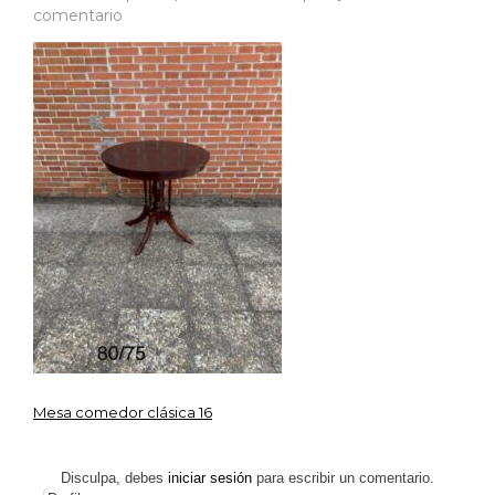
en
comentario
IMG_0328
Mesa comedor clásica 16
Navegación
de
Disculpa, debes
iniciar sesión
para escribir un comentario.