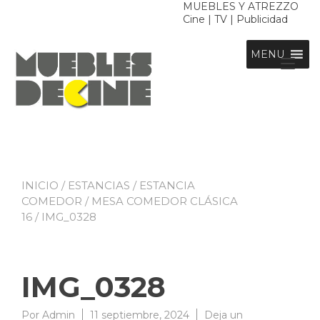
Ir
MUEBLES Y ATREZZO
Cine | TV | Publicidad
al
contenido
MENU
Alt
nav
INICIO
/
ESTANCIAS
/
ESTANCIA
COMEDOR
/
MESA COMEDOR CLÁSICA
16
/ IMG_0328
IMG_0328
Por
Admin
11 septiembre, 2024
Deja un