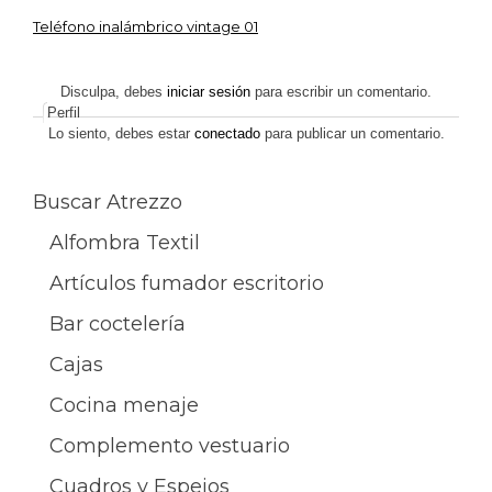
Teléfono inalámbrico vintage 01
Navegación
de
Disculpa, debes
iniciar sesión
para escribir un comentario.
Perfil
entradas
Lo siento, debes estar
conectado
para publicar un comentario.
Buscar Atrezzo
Alfombra Textil
Artículos fumador escritorio
Bar coctelería
Cajas
Cocina menaje
Complemento vestuario
Cuadros y Espejos