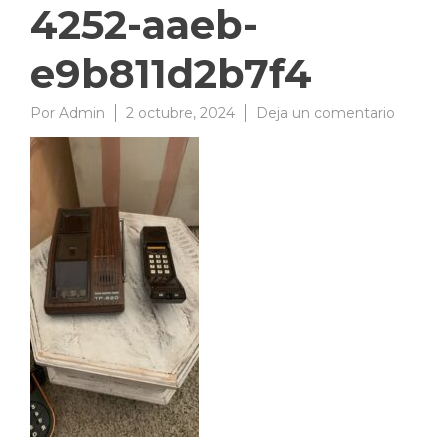
4252-aaeb-
e9b811d2b7f4
en
Por
Admin
2 octubre, 2024
Deja un comentario
e931dc
c6cb-
4252-
aaeb-
e9b811