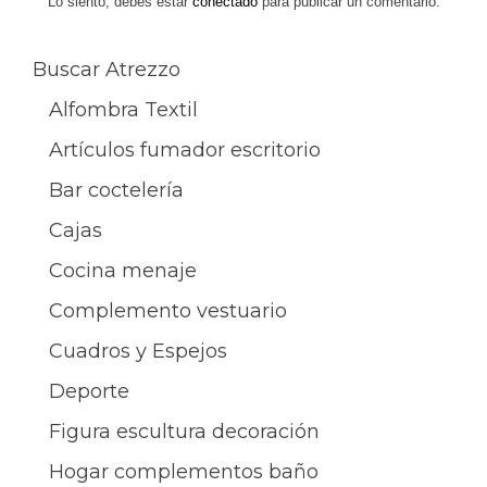
entradas
Lo siento, debes estar
conectado
para publicar un comentario.
Buscar Atrezzo
Alfombra Textil
Artículos fumador escritorio
Bar coctelería
Cajas
Cocina menaje
Complemento vestuario
Cuadros y Espejos
Deporte
Figura escultura decoración
Hogar complementos baño