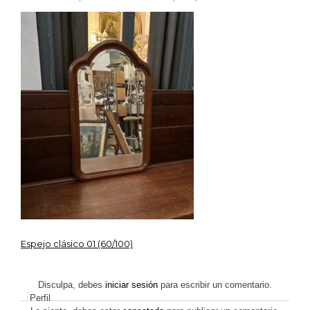
IMG_2
Espejo clásico 01 (60/100)
Navegación
de
Disculpa, debes
iniciar sesión
para escribir un comentario.
Perfil