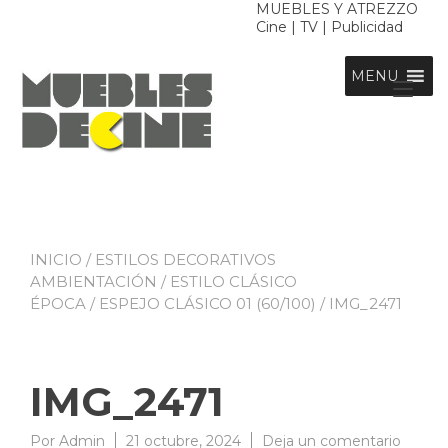
Ir
MUEBLES Y ATREZZO
Cine | TV | Publicidad
al
contenido
MENU
Alt
nav
INICIO
/
ESTILOS DECORATIVOS
AMBIENTACIÓN
/
ESTILO CLÁSICO
ÉPOCA
/
ESPEJO CLÁSICO 01 (60/100)
/ IMG_2471
IMG_2471
en
Por
Admin
21 octubre, 2024
Deja un comentario