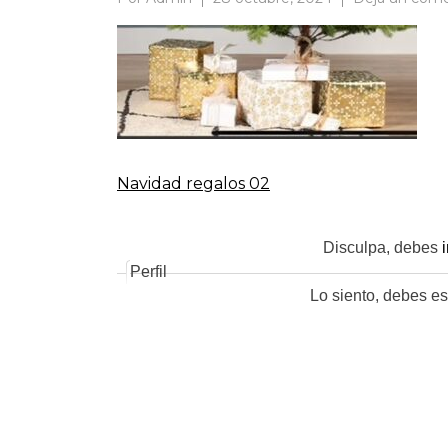
Navidad regalos 02
Navegación
de
Disculpa, debes
Perfil
Lo siento, debes es
entradas