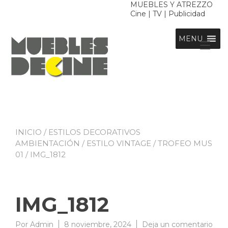
Ir
MUEBLES Y ATREZZO
Cine | TV | Publicidad
al
contenido
MENU
Alt
nav
INICIO
/
ESTILOS DECORATIVOS
AMBIENTACIÓN
/
ESTILO VINTAGE
/
TROFEO MUS
01
/ IMG_1812
IMG_1812
en
Por
Admin
8 noviembre, 2024
Deja un comentario