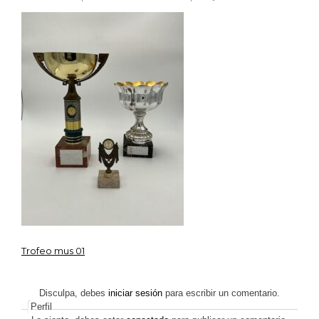
IMG
Trofeo mus 01
Navegación
de
Disculpa, debes
iniciar sesión
para escribir un comentario.
Perfil