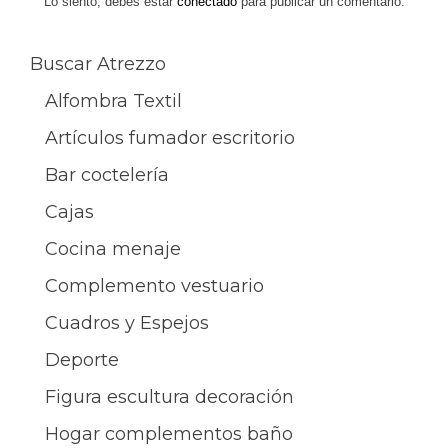
entradas
Lo siento, debes estar
conectado
para publicar un comentario.
Buscar Atrezzo
Alfombra Textil
Artículos fumador escritorio
Bar coctelería
Cajas
Cocina menaje
Complemento vestuario
Cuadros y Espejos
Deporte
Figura escultura decoración
Hogar complementos baño