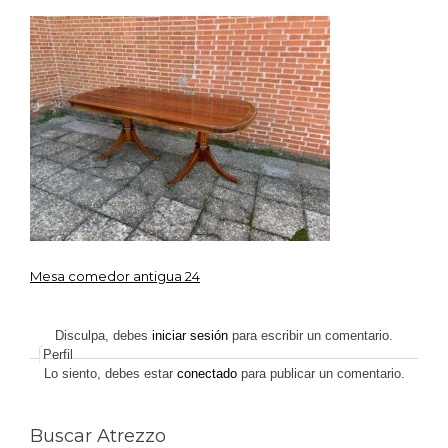
IMG_5248
Mesa comedor antigua 24
Navegación
de
Disculpa, debes
iniciar sesión
para escribir un comentario.
Perfil
entradas
Lo siento, debes estar
conectado
para publicar un comentario.
Buscar Atrezzo