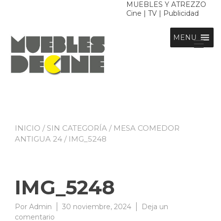
Ir
MUEBLES Y ATREZZO
Cine | TV | Publicidad
al
contenido
MENU
Alt
nav
INICIO
/
SIN CATEGORÍA
/
MESA COMEDOR
ANTIGUA 24
/ IMG_5248
IMG_5248
Por
Admin
30 noviembre, 2024
Deja un
en
comentario