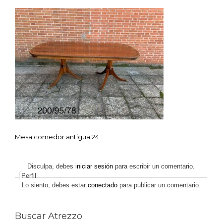
IMG_5249
Mesa comedor antigua 24
Navegación
de
Disculpa, debes
iniciar sesión
para escribir un comentario.
Perfil
entradas
Lo siento, debes estar
conectado
para publicar un comentario.
Buscar Atrezzo