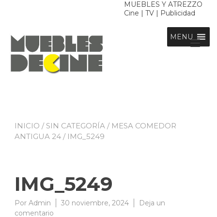
Ir
MUEBLES Y ATREZZO
Cine | TV | Publicidad
al
contenido
MENU
Alt
nav
INICIO
/
SIN CATEGORÍA
/
MESA COMEDOR
ANTIGUA 24
/ IMG_5249
IMG_5249
Por
Admin
30 noviembre, 2024
Deja un
en
comentario