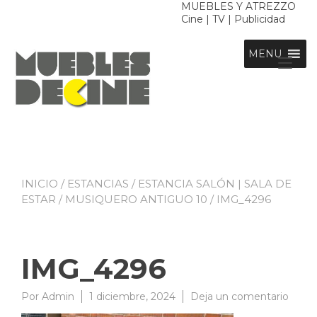
Ir
MUEBLES Y ATREZZO
Cine | TV | Publicidad
al
contenido
MENU
Alt
nav
INICIO
/
ESTANCIAS
/
ESTANCIA SALÓN | SALA DE
ESTAR
/
MUSIQUERO ANTIGUO 10
/ IMG_4296
IMG_4296
en
Por
Admin
1 diciembre, 2024
Deja un comentario
IMG_