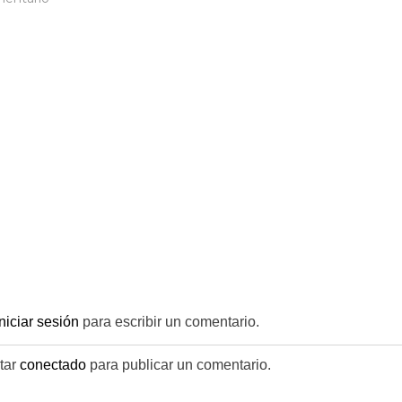
IMG_2475__1_-
removebg-
preview
iniciar sesión
para escribir un comentario.
tar
conectado
para publicar un comentario.