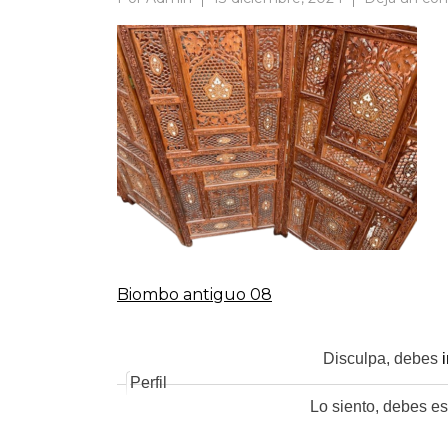
Biombo antiguo 08
Navegación
de
Disculpa, debes
Perfil
Lo siento, debes es
entradas