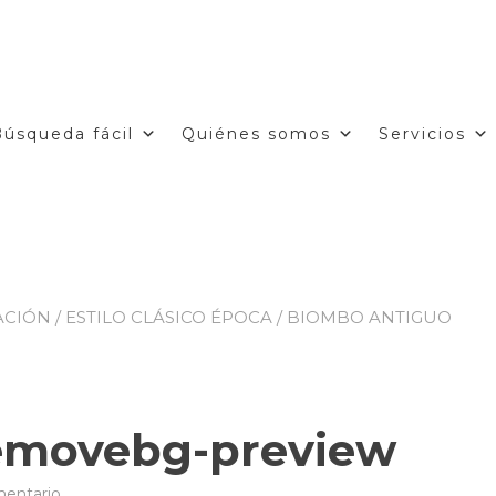
Búsqueda fácil
Quiénes somos
Servicios
ACIÓN
/
ESTILO CLÁSICO ÉPOCA
/
BIOMBO ANTIGUO
removebg-preview
en
mentario