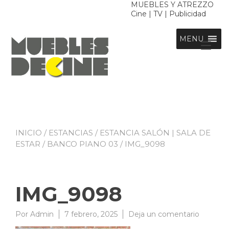
Ir
MUEBLES Y ATREZZO
Cine | TV | Publicidad
al
contenido
MENU
Alt
nav
INICIO
/
ESTANCIAS
/
ESTANCIA SALÓN | SALA DE
ESTAR
/
BANCO PIANO 03
/ IMG_9098
IMG_9098
en
Por
Admin
7 febrero, 2025
Deja un comentario
IMG_90