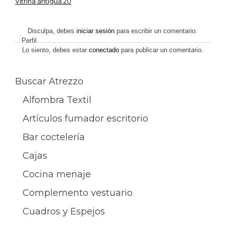
Vitrina antigua 20
Navegación
de
Disculpa, debes
iniciar sesión
para escribir un comentario.
Perfil
entradas
Lo siento, debes estar
conectado
para publicar un comentario.
Buscar Atrezzo
Alfombra Textil
Artículos fumador escritorio
Bar coctelería
Cajas
Cocina menaje
Complemento vestuario
Cuadros y Espejos